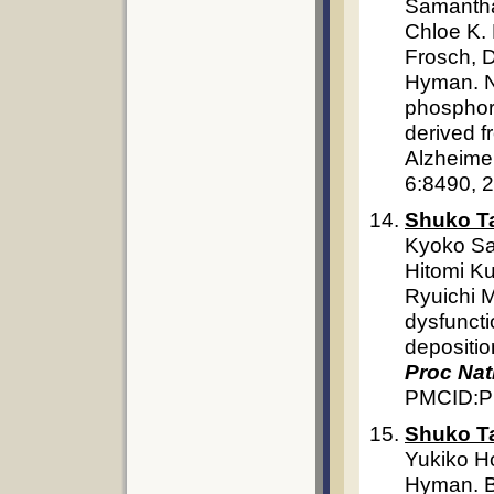
Samantha 
Chloe K. 
Frosch, D
Hyman. N
phosphory
derived 
Alzheimer
6:8490, 
Shuko T
Kyoko Sa
Hitomi Ku
Ryuichi 
dysfuncti
depositio
Proc Nat
PMCID:
Shuko T
Yukiko Ho
Hyman. Br