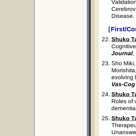
Validatio
Cerebrove
Disease.
［First/C
Shuko T
Cognitive
Journal
,
Sho Miki,
Morishita
evolving 
Vas-Cog
Shuko T
Roles of 
dementia
Shuko T
Therapeut
Unanswe