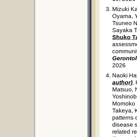
Mizuki K
Oyama, Y
Tsuneo N
Sayaka T
Shuko T
assessmen
communit
Gerontol
2026
Naoki H
author)
,
Matsuo, 
Yoshinob
Momoko O
Takeya, K
patterns 
disease s
related r