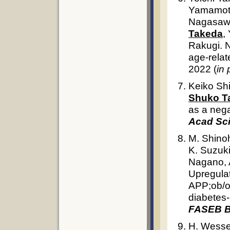
Yamamoto
Nagasawa
Takeda
,
Rakugi. N
age-relat
2022 (
in 
Keiko Sh
Shuko T
as a nega
Acad Sci
M. Shinoh
K. Suzuki
Nagano, A
Upregulat
APP;ob/o
diabetes-
FASEB B
H. Wessel