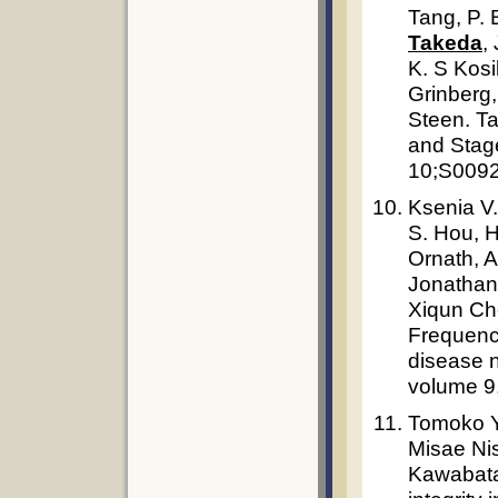
Tang, P. 
Takeda
,
K. S Kosik
Grinberg,
Steen. Ta
and Stag
10;S0092
Ksenia V
S. Hou, 
Ornath, A
Jonathan
Xiqun Ch
Frequenc
disease 
volume 9,
Tomoko Y
Misae Ni
Kawabata.