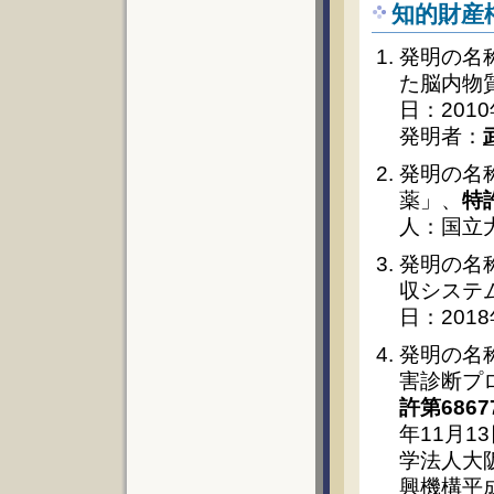
知的財産
発明の名
た脳内物
日：201
発明者：
発明の名
薬」、
特許
人：国立
発明の名
収システム
日：201
発明の名
害診断プロ
許第6867
年11月1
学法人大
興機構平