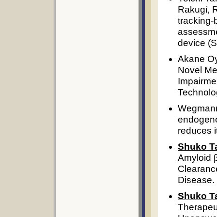
Rakugi, R
tracking-
assessmen
device (
Akane O
Novel Me
Impairme
Technolo
Wegman
endogeno
reduces i
Shuko T
Amyloid β
Clearance
Disease.
Shuko T
Therapeut