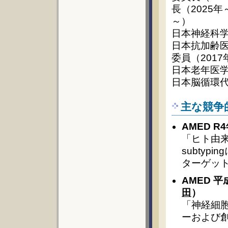
長（2025
～）
日本神経科学
日本抗加齢医
委員（201
日本老年医学
日本脳循環代
主な競争
AMED 
「ヒト由来
subty
ターゲット
AMED 
田
）
「神経細
ーおよび創