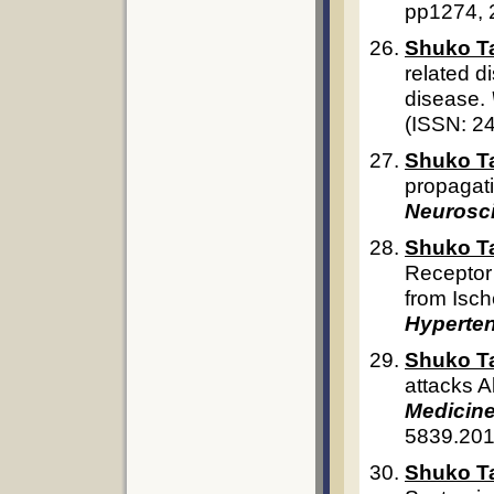
pp1274, 
Shuko T
related d
disease.
(ISSN: 2
Shuko T
propagati
Neurosc
Shuko T
Receptor 
from Isch
Hyperten
Shuko T
attacks 
Medicine
5839.201
Shuko T