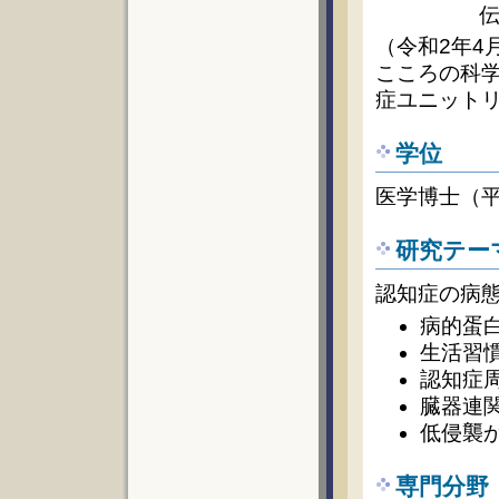
（令和2年4
こころの科学
症ユニット
学位
医学博士（平
研究テー
認知症の病
病的蛋
生活習
認知症
臓器連
低侵襲
専門分野