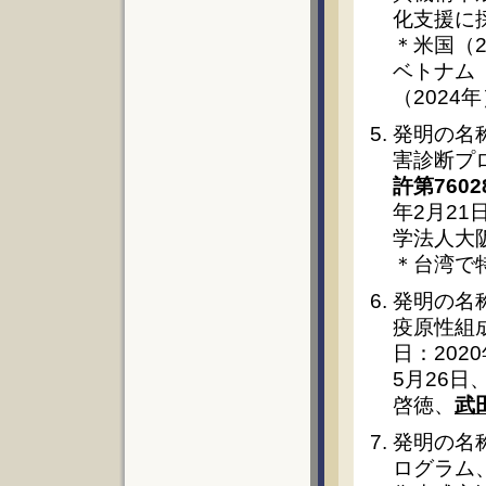
化支援に採択
＊米国（2
ベトナム（
（2024
発明の名
害診断プロ
許第7602
年2月21
学法人大
＊台湾で特
発明の名
疫原性組成
日：202
5月26
啓徳、
武
発明の名
ログラム