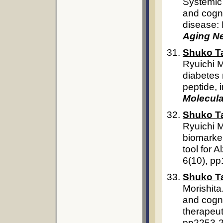
Systemic 
and cogni
disease:
Aging N
Shuko T
Ryuichi M
diabetes 
peptide, 
Molecul
Shuko T
Ryuichi M
biomarker
tool for 
6(10), p
Shuko T
Morishita
and cogni
therapeut
pp2253-2