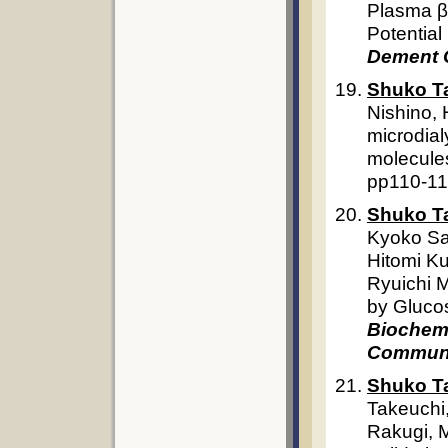
Plasma β-
Potential
Dement G
Shuko T
Nishino, 
microdial
molecule
pp110-11
Shuko T
Kyoko Sa
Hitomi Ku
Ryuichi M
by Gluco
Biochemi
Communi
Shuko T
Takeuchi,
Rakugi, 