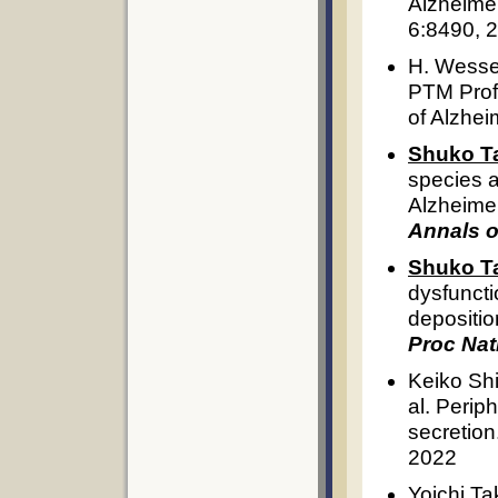
Alzheimer
6:8490, 
H. Wesse
PTM Profi
of Alzhei
Shuko T
species a
Alzheime
Annals o
Shuko T
dysfuncti
depositio
Proc Nat
Keiko Sh
al. Perip
secretion
2022
Yoichi Ta