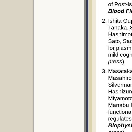
of Post-I
Blood F
Ishita G
Tanaka,
Hashimot
Sato, Sa
for plasm
mild cogn
press
)
Masataka 
Masahiro 
Silverma
Hashizu
Miyamoto
Manabu I
functiona
regulates
Biophys