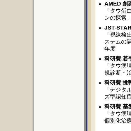
AMED 
「タウ蛋
ンの探索」2
JST-S
「視線検
ステムの開
年度
科研費 若
「タウ病
規診断・治
科研費 挑
「デジタ
ズ型認知症
科研費 基
「タウ病
個別化治療