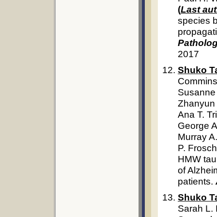
(
Last au
species b
propagati
Patholo
2017
Shuko T
Commins,
Susanne 
Zhanyun 
Ana T. Tr
George A.
Murray A
P. Frosc
HMW tau s
of Alzhe
patients.
Shuko T
Sarah L. 