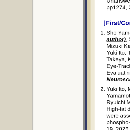
Unanswe
pp1274, 
［First/C
Sho Yam
author)
,
Mizuki K
Yuki Ito,
Takeya, 
Eye-Track
Evaluatin
Neurosc
Yuki Ito,
Yamamoto
Ryuichi M
High-fat 
were asso
phospho-
19, 2026