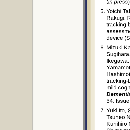
(
in press
)
Yoichi Ta
Rakugi, R
tracking-
assessmen
device (
Mizuki K
Sugihara
Ikegawa,
Yamamoto
Hashimot
tracking-
mild cogn
Dementia
54, Issu
Yuki Ito,
Tsuneo N
Kunihiro 