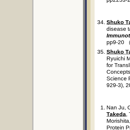
Shuko T
disease 
Immunot
pp9-20 （
Shuko T
Ryuichi M
for Trans
Concept
Science P
929-3), 
Nan Ju, 
Takeda
,
Morishita
Protein P