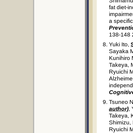
Shimamura
fat diet-
impairmen
a specifi
Preventi
138-148 
Yuki Ito,
Sayaka M
Kunihiro 
Takeya, 
Ryuichi M
Alzheimer
independ
Cognitiv
Tsuneo N
author)
,
Takeya, 
Shimizu,
Ryuichi M