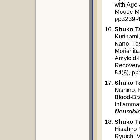
with Age 
Mouse Mo
pp3239-4
Shuko T
Kurinami
Kano, Tos
Morishita
Amyloid-
Recovery
54(6), p
Shuko T
Nishino; 
Blood-Bra
Inflamma
Neurobio
Shuko T
Hisahiro 
Ryuichi M