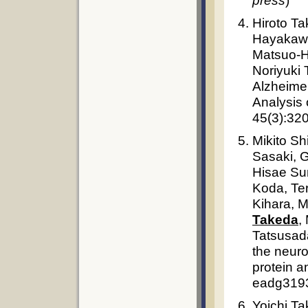
press
)
Hiroto Ta
Hayakawa
Matsuo-H
Noriyuki
Alzheimer
Analysis 
45(3):32
Mikito Sh
Sasaki, G
Hisae Su
Koda, Te
Kihara, 
Takeda
,
Tatsusad
the neuro
protein 
eadg319
Yoichi T