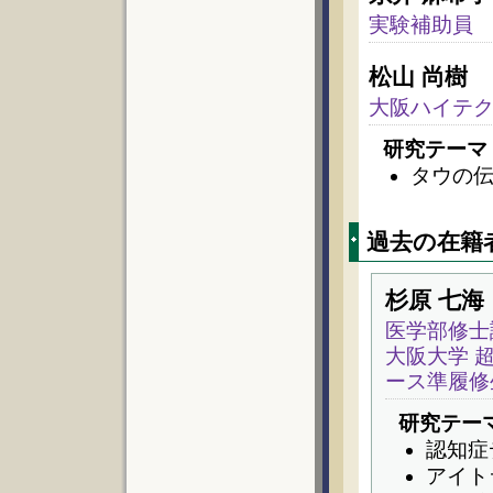
実験補助員
松山 尚樹
大阪ハイテ
研究テーマ
タウの
過去の在籍
杉原 七海
医学部修士
大阪大学 
ース準履修
研究テー
認知症
アイト