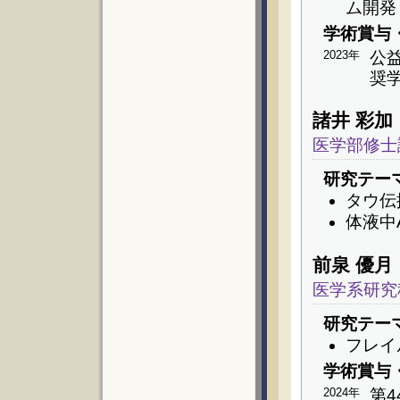
ム開発
学術賞与
2023年
公
奨
諸井 彩加
医学部修士
研究テー
タウ伝
体液中
前泉 優月
医学系研究
研究テー
フレイ
学術賞与
2024年
第