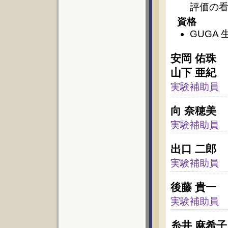
評価の
資格
GUGA 
安岡 佑珠
山下 亜紀
実験補助員
向 奈穂美
実験補助員
出口 二郎
実験補助員
後藤 貴一
実験補助員
糸井 麻希子