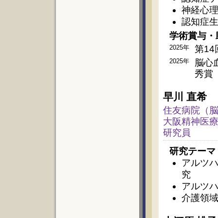
神経心理
認知症
学術賞与・
2025年
第1
2025年
脳心血
秀賞
早川 直希
住友病院（
大阪精神医療
研究員
研究テーマ
アルツハイ
究
アルツ
介護領域