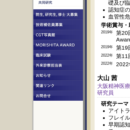
礎及び
認知症
血管性
学術賞与・
2019年
第20
Awar
2019年
第1
2022年
第1
2022年
202
大山 茜
大阪精神医療
研究員
研究テーマ
アイト
フレイ
早期認