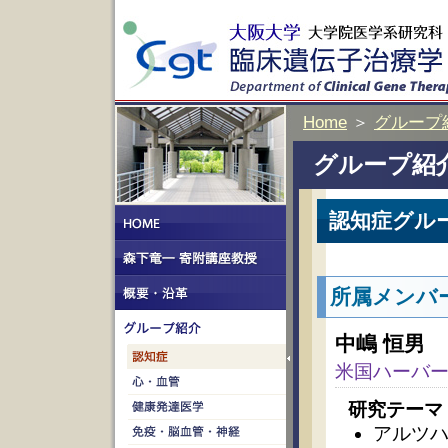
Home
＞
グループ
グループ紹
認知症グル
所属メンバ
中嶋 恒男
米国ハーバード
研究テーマ
アルツ